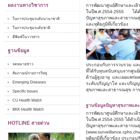
ผลงานทางวิชาการ
การพัฒนาศูนย์ศึกษาและเฝ้
ในปีพ.ศ.2554-2555 ได้ดำเ
ปัญหาสุขภาพและสาธารณสุขด
ในการประชุมระดับนานาชาติ
และทุติยภูมิที่เกี่ยวข้อง
ในการประชุมระดับชาติ
ตีพิมพ์ในวารสาร
ฐานข้อมูล
จดหมายข่าว
ประกอบกับการรวบรวม และว
ที่ได้รับทุนสนับสนุนจากศู
สัมภาษณ์รายการวิทยุ
ด้านผู้สูงอายุ และเผยแพร่
Emerging Diseases
ระดับปริญญาโท และปริญญ
สุขภาพและสาธารณสุข การอ
Specific Issues
CU Health Watch
ฐานข้อมูลปัญหาสุขภาพและส
BKK Health Watch
การพัฒนาศูนย์ศึกษาและเฝ้า
ในปีพ.ศ.2554-2555 ได้ดำเน
HOTLINE สายด่วน
ปัญหาสุขภาพและสาธารณสุขด
(www.surveillance.cphs.chu
ทุติยภูมิที่เกี่ยวข้อง ประ