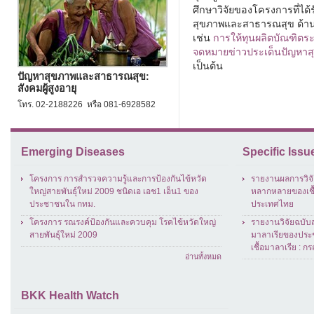
ศึกษาวิจัยของโครงการที่ได้
สุขภาพและสาธารณสุข ด้านผู
เช่น
การให้ทุนผลิตบัณฑิตร
จดหมายข่าวประเด็นปัญหา
เป็นต้น
ปัญหาสุขภาพและสาธารณสุข:
สังคมผู้สูงอายุ
โทร. 02-2188226 หรือ 081-6928582
Emerging Diseases
Specific Issu
โครงการ การสำรวจความรู้และการป้องกันไข้หวัด
รายงานผลการวิจ
ใหญ่สายพันธุ์ใหม่ 2009 ชนิดเอ เอช1 เอ็น1 ของ
หลากหลายของเชื้
ประชาชนใน กทม.
ประเทศไทย
โครงการ รณรงค์ป้องกันและควบคุม โรคไข้หวัดใหญ่
รายงานวิจัยฉบับ
สายพันธุ์ใหม่ 2009
มาลาเรียของประ
เชื้อมาลาเรีย : ก
อ่านทั้งหมด
BKK Health Watch